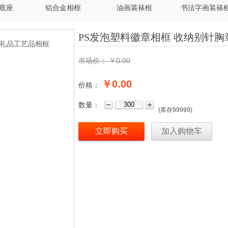
底座
铝合金相框
油画装裱框
书法字画装裱
PS发泡塑料徽章相框 收纳别针
市场价：
￥
0.00
￥0.00
价格：
数量：
(
库存
99999
)
立即购买
加入购物车