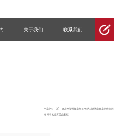
约
关于我们
联系我们
※
产品中心
PS发泡塑料徽章相框 收纳别针胸章像章纪念章画
框 勋章礼品工艺品相框