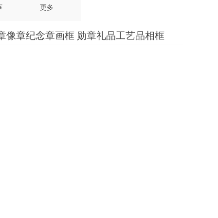
框
更多
胸章像章纪念章画框 勋章礼品工艺品相框